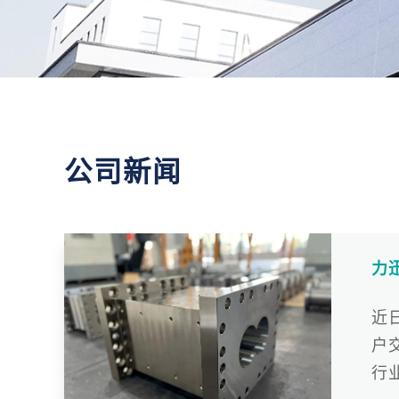
公司新闻
力
近
户
行