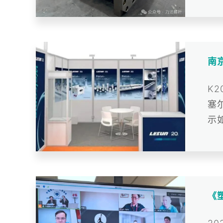
南
K
塞
示
的关
《