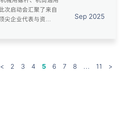
料机械用螺杆、机筒通用
此次启动会汇聚了来自
Sep 2025
尖企业代表与资...
<
2
3
4
5
6
7
8
...
11
>