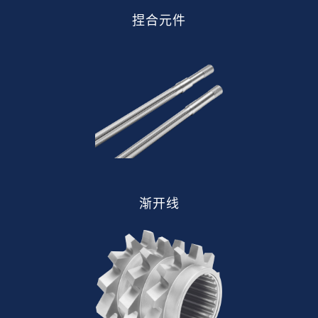
捏合元件
渐开线