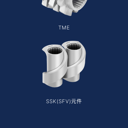
TME
SSK(SFV)元件