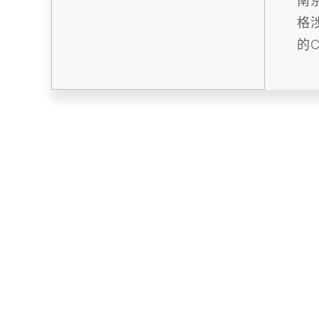
南
格
的
雄厚