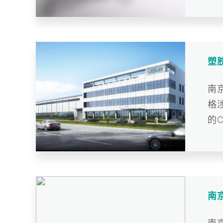
以4
塑
南
格
的
雄厚
南