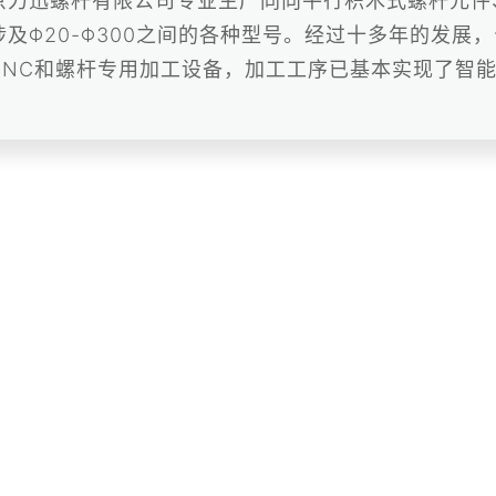
京力迅螺杆有限公司专业生产同向平行积木式螺杆元件
涉及Φ20-Φ300之间的各种型号。经过十多年的发展
CNC和螺杆专用加工设备，加工工序已基本实现了智
...