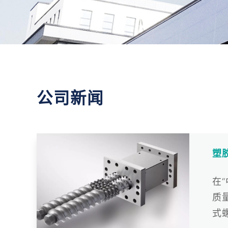
公司新闻
塑
在
质
式